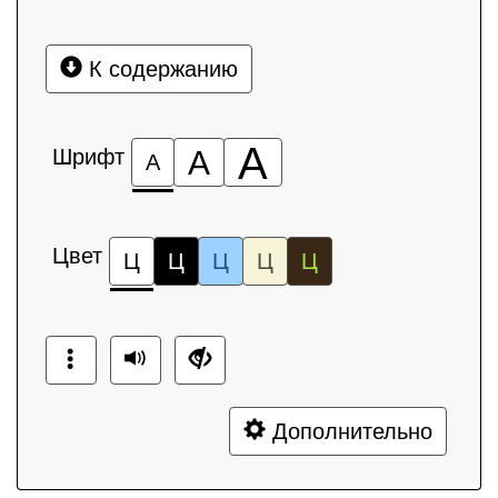
К содержанию
А
Шрифт
А
А
Цвет
Ц
Ц
Ц
Ц
Ц
Дополнительно