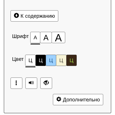
К содержанию
А
Шрифт
А
А
Цвет
Ц
Ц
Ц
Ц
Ц
Дополнительно