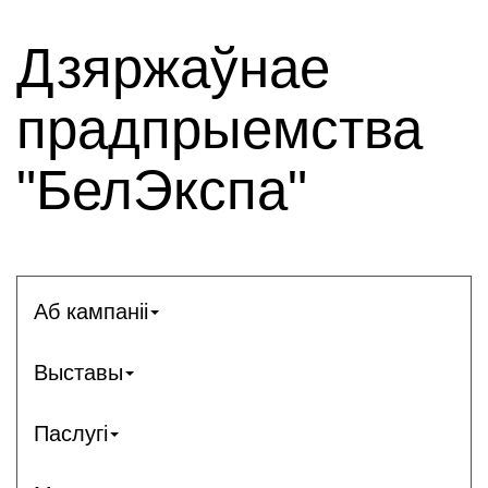
Дзяржаўнае
прадпрыемства
"БелЭкспа"
Аб кампаніі
Выставы
Паслугі