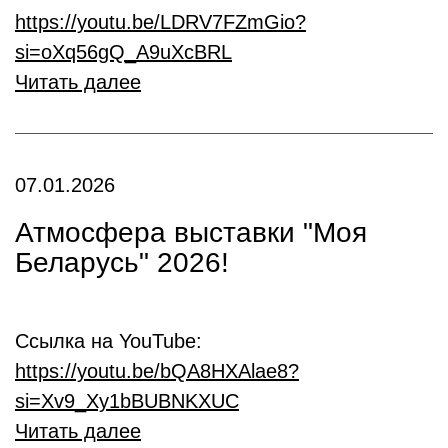
https://youtu.be/LDRV7FZmGio?
si=oXq56gQ_A9uXcBRL
Читать далее
07.01.2026
Атмосфера выставки "Моя
Беларусь" 2026!
Ссылка на YouTube:
https://youtu.be/bQA8HXAlae8?
si=Xv9_Xy1bBUBNKXUC
Читать далее