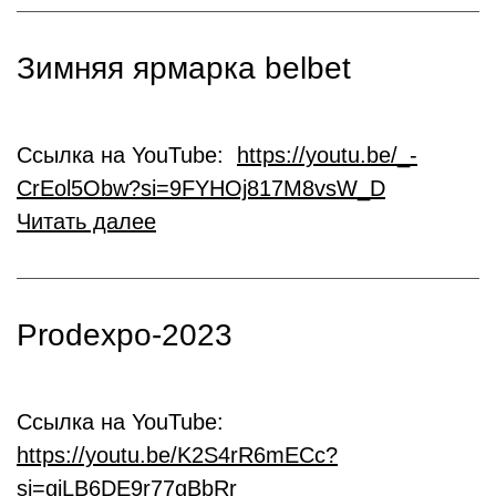
Зимняя ярмарка belbet
Ссылка на YouTube:
https://youtu.be/_-
CrEol5Obw?si=9FYHOj817M8vsW_D
Читать далее
Prodexpo-2023
Ссылка на YouTube:
https://youtu.be/K2S4rR6mECc?
si=giLB6DE9r77gBbRr