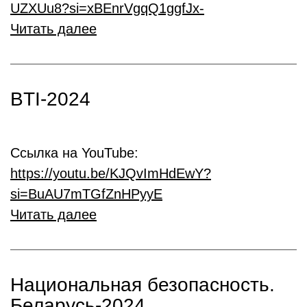
UZXUu8?si=xBEnrVgqQ1ggfJx-
Читать далее
BTI-2024
Ссылка на YouTube:
https://youtu.be/KJQvImHdEwY?
si=BuAU7mTGfZnHPyyE
Читать далее
Национальная безопасность.
Беларусь-2024