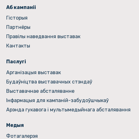
Аб кампаніі
Гiсторыя
Партнёры
Правілы наведвання выставак
Кантакты
Паслугі
Арганізацыя выставак
Будаўніцтва выставачных стэндаў
Выставачнае абсталяванне
Інфармацыя для кампаній-забудоўшчыкаў
Арэнда гукавога і мультымедыйнага абсталявання
Медыя
Фотагалерэя