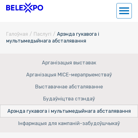
Галоўная
/
Паслугi
/
Арэнда гукавога і
мультымедыйнага абсталявання
Арганізацыя выставак
Арганізацыя MICE-мерапрыемстваў
Выставачнае абсталяванне
Будаўніцтва стэндаў
Арэнда гукавога і мультымедыйнага абсталявання
Інфармацыя для кампаній-забудоўшчыкаў