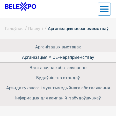
Галоўная
/
Паслугi
/
Арганізацыя мерапрыемстваў
Арганізацыя выставак
Арганізацыя MICE-мерапрыемстваў
Выставачнае абсталяванне
Будаўніцтва стэндаў
Арэнда гукавога і мультымедыйнага абсталявання
Інфармацыя для кампаній-забудоўшчыкаў