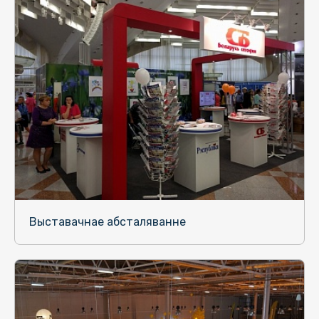
Выставачнае абсталяванне