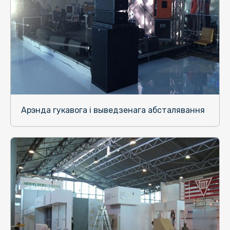
Арэнда гукавога і выведзенага абсталявання