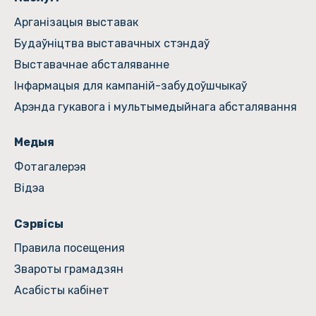
Арганізацыя выставак
Будаўніцтва выставачных стэндаў
Выставачнае абсталяванне
Інфармацыя для кампаній-забудоўшчыкаў
Арэнда гукавога і мультымедыйнага абсталявання
Медыя
Фотагалерэя
Відэа
Сэрвісы
Правила посещения
Звароты грамадзян
Асабісты кабінет