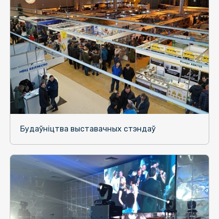
Будаўніцтва выставачных стэндаў