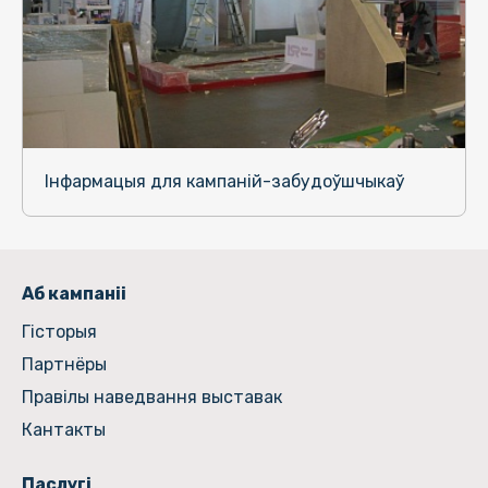
Інфармацыя для кампаній-забудоўшчыкаў
Аб кампаніі
Гiсторыя
Партнёры
Правілы наведвання выставак
Кантакты
Паслугі