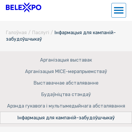
Галоўная
/
Паслугi
/
Інфармацыя для кампаній-
забудоўшчыкаў
Арганізацыя выставак
Арганізацыя MICE-мерапрыемстваў
Выставачнае абсталяванне
Будаўніцтва стэндаў
Арэнда гукавога і мультымедыйнага абсталявання
Інфармацыя для кампаній-забудоўшчыкаў