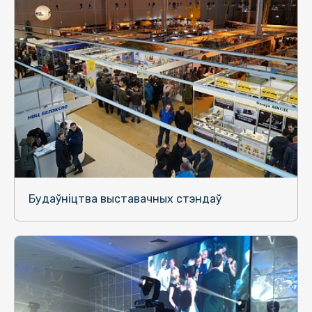
Будаўніцтва выставачных стэндаў