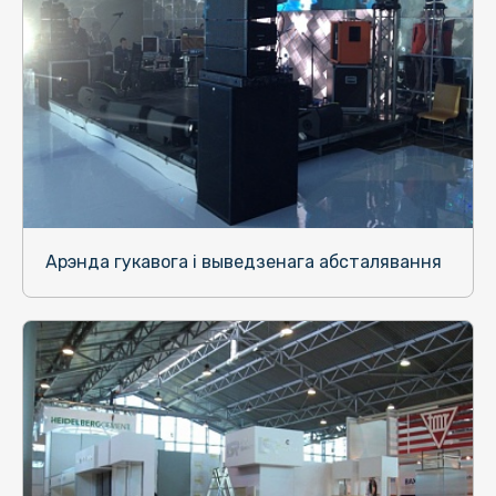
Арэнда гукавога і выведзенага абсталявання