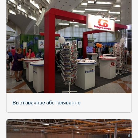
Выставачнае абсталяванне