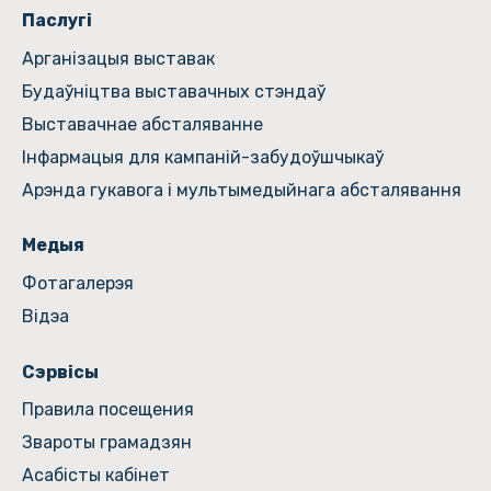
Паслугі
Арганізацыя выставак
Будаўніцтва выставачных стэндаў
Выставачнае абсталяванне
Інфармацыя для кампаній-забудоўшчыкаў
Арэнда гукавога і мультымедыйнага абсталявання
Медыя
Фотагалерэя
Відэа
Сэрвісы
Правила посещения
Звароты грамадзян
Асабісты кабінет