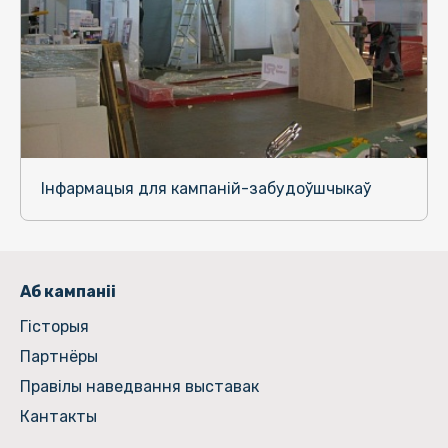
Інфармацыя для кампаній-забудоўшчыкаў
Аб кампаніі
Гiсторыя
Партнёры
Правілы наведвання выставак
Кантакты