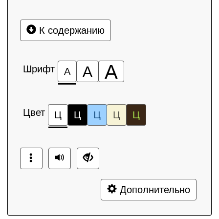
К содержанию
А
Шрифт
А
А
Цвет
Ц
Ц
Ц
Ц
Ц
Дополнительно