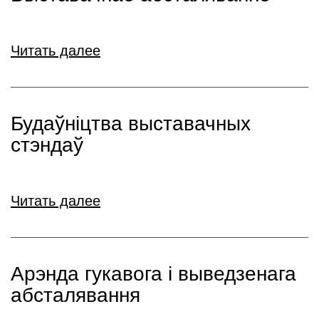
Читать далее
Будаўніцтва выставачных
стэндаў
Читать далее
Арэнда гукавога і выведзенага
абсталявання