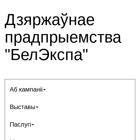
Дзяржаўнае
прадпрыемства
"БелЭкспа"
Аб кампаніі
Выставы
Паслугі