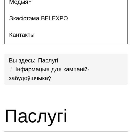
Медыя
Экасістэма BELEXPO
Кантакты
Вы здесь:
Паслугi
Інфармацыя для кампаній-
забудоўшчыкаў
Паслугі