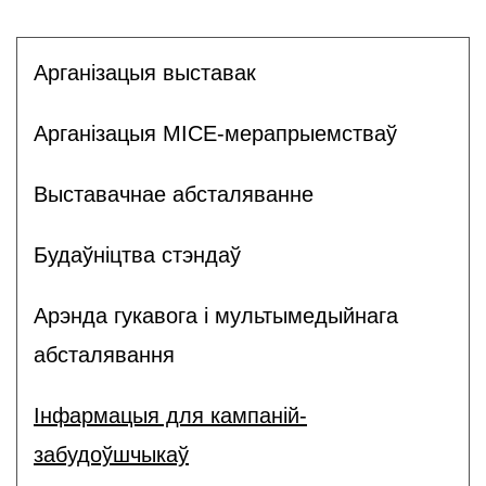
Арганізацыя выставак
Арганізацыя MICE-мерапрыемстваў
Выставачнае абсталяванне
Будаўніцтва стэндаў
Арэнда гукавога і мультымедыйнага
абсталявання
Інфармацыя для кампаній-
забудоўшчыкаў