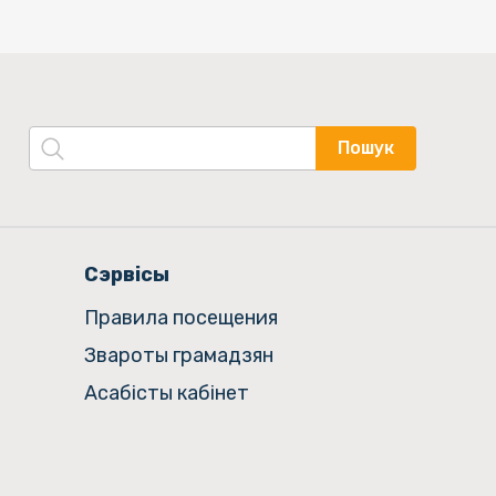
Пошук
Сэрвісы
Правила посещения
Звароты грамадзян
Асабісты кабінет