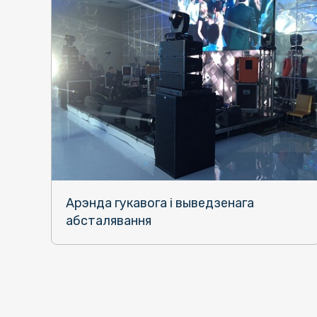
Арэнда гукавога і выведзенага
абсталявання