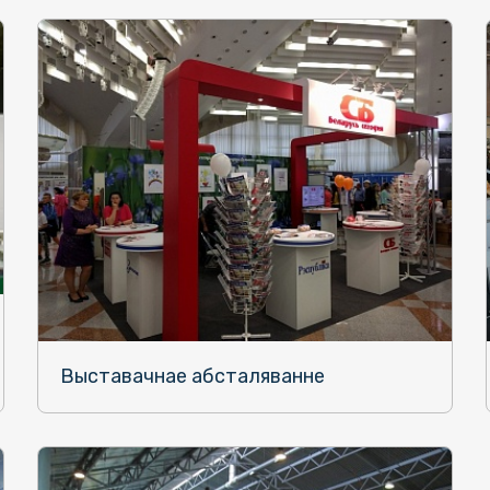
Выставачнае абсталяванне