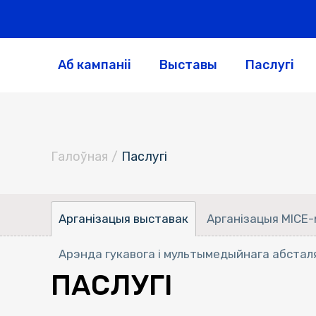
Аб кампаніі
Выставы
Паслугі
Галоўная
/
Паслугi
Арганізацыя выставак
Арганізацыя MICE
Арэнда гукавога і мультымедыйнага абстал
ПАСЛУГІ