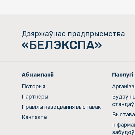
Дзяржаўнае прадпрыемства
«БЕЛЭКСПА»
Аб кампаніі
Паслугі
Гiсторыя
Арганіз
Партнёры
Будаўні
стэндаў
Правілы наведвання выставак
Выстава
Кантакты
Інфармац
забудоў