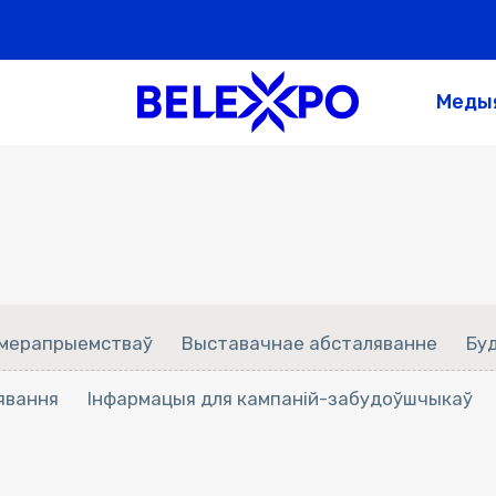
Меды
-мерапрыемстваў
Выставачнае абсталяванне
Бу
явання
Інфармацыя для кампаній-забудоўшчыкаў