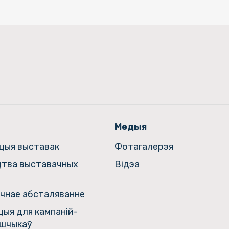
Медыя
ацыя выставак
Фотагалерэя
цтва выставачных
Відэа
чнае абсталяванне
ыя для кампаній-
шчыкаў