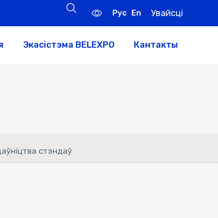
Увайсці
Рус
En
я
Экасістэма BELEXPO
Кантакты
даўніцтва стэндаў