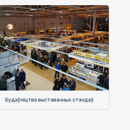
Будаўніцтва выставачных стэндаў