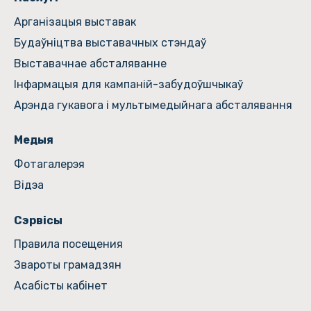
Арганізацыя выставак
Будаўніцтва выставачных стэндаў
Выставачнае абсталяванне
Інфармацыя для кампаній-забудоўшчыкаў
Арэнда гукавога і мультымедыйнага абсталявання
Медыя
Фотагалерэя
Відэа
Сэрвісы
Правила посещения
Звароты грамадзян
Асабісты кабінет