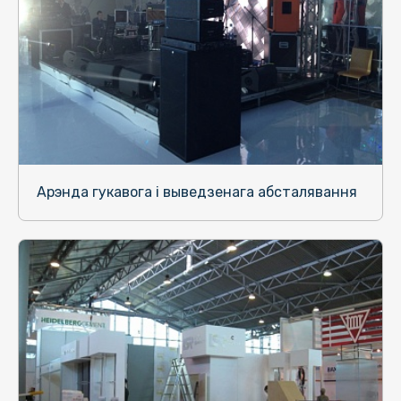
Арэнда гукавога і выведзенага абсталявання