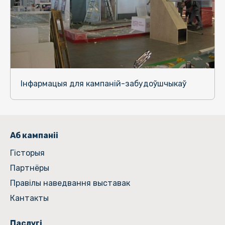
Інфармацыя для кампаній-забудоўшчыкаў
Аб кампаніі
Гiсторыя
Партнёры
Правілы наведвання выставак
Кантакты
Паслугі