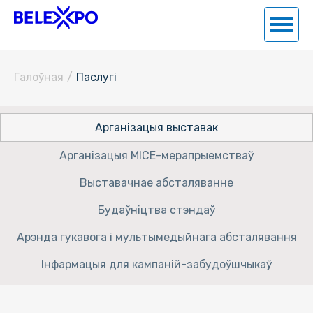
Галоўная
/
Паслугi
Арганізацыя выставак
Арганізацыя MICE-мерапрыемстваў
Выставачнае абсталяванне
Будаўніцтва стэндаў
Арэнда гукавога і мультымедыйнага абсталявання
Інфармацыя для кампаній-забудоўшчыкаў