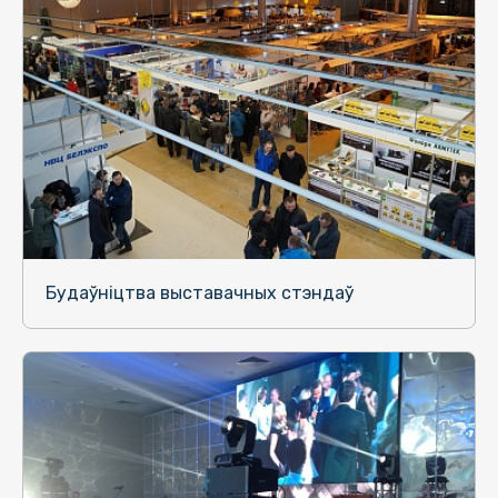
Будаўніцтва выставачных стэндаў