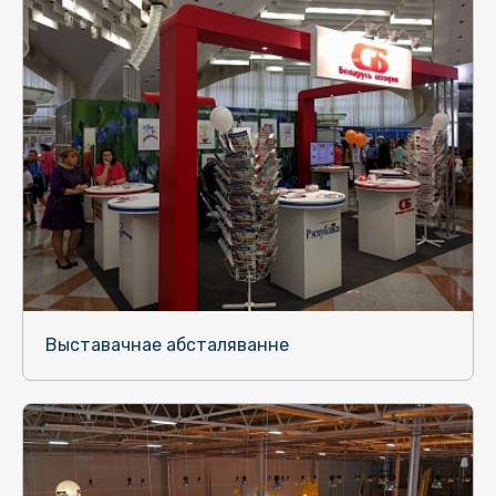
Выставачнае абсталяванне