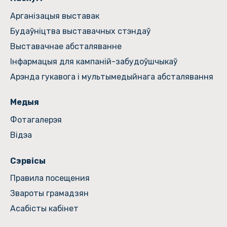
Арганізацыя выставак
Будаўніцтва выставачных стэндаў
Выставачнае абсталяванне
Інфармацыя для кампаній-забудоўшчыкаў
Арэнда гукавога і мультымедыйнага абсталявання
Медыя
Фотагалерэя
Відэа
Сэрвісы
Правила посещения
Звароты грамадзян
Асабісты кабінет