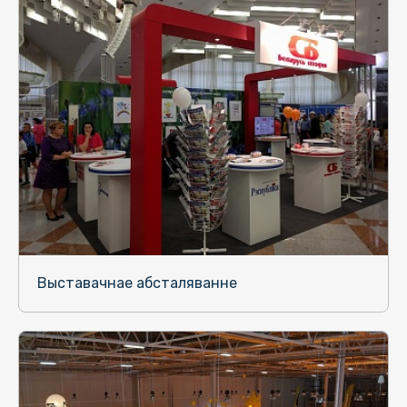
Выставачнае абсталяванне