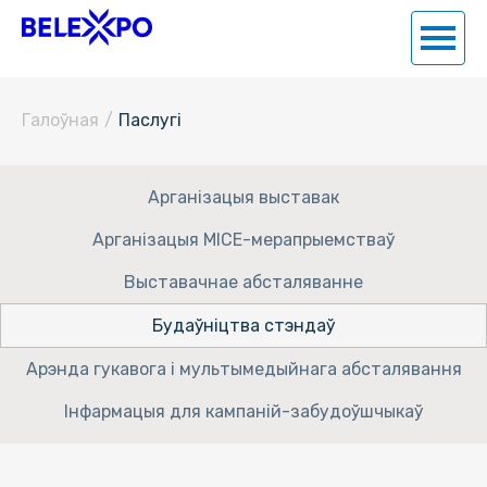
Галоўная
/
Паслугi
Арганізацыя выставак
Арганізацыя MICE-мерапрыемстваў
Выставачнае абсталяванне
Будаўніцтва стэндаў
Арэнда гукавога і мультымедыйнага абсталявання
Інфармацыя для кампаній-забудоўшчыкаў