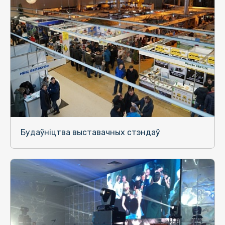
Будаўніцтва выставачных стэндаў