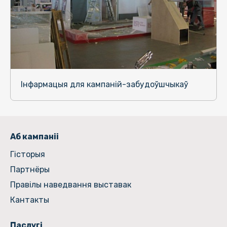
Інфармацыя для кампаній-забудоўшчыкаў
Аб кампаніі
Гiсторыя
Партнёры
Правілы наведвання выставак
Кантакты
Паслугі