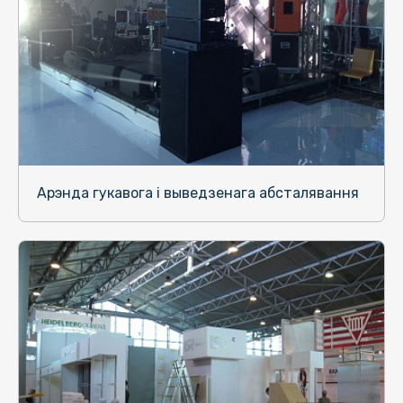
Арэнда гукавога і выведзенага абсталявання