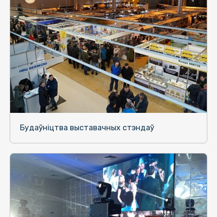
Будаўніцтва выставачных стэндаў