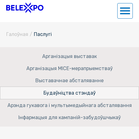
Галоўная
/
Паслугi
Арганізацыя выставак
Арганізацыя MICE-мерапрыемстваў
Выставачнае абсталяванне
Будаўніцтва стэндаў
Арэнда гукавога і мультымедыйнага абсталявання
Інфармацыя для кампаній-забудоўшчыкаў