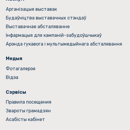
Арганізацыя выставак
Будаўніцтва выставачных стэндаў
Выставачнае абсталяванне
Інфармацыя для кампаній-забудоўшчыкаў
Арэнда гукавога і мультымедыйнага абсталявання
Медыя
Фотагалерэя
Відэа
Сэрвісы
Правила посещения
Звароты грамадзян
Асабісты кабінет