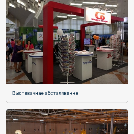
Выставачнае абсталяванне