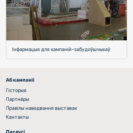
Інфармацыя для кампаній-забудоўшчыкаў
Аб кампаніі
Гiсторыя
Партнёры
Правілы наведвання выставак
Кантакты
Паслугі