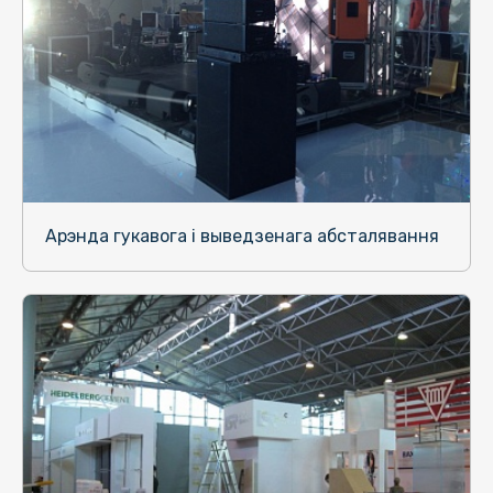
Арэнда гукавога і выведзенага абсталявання