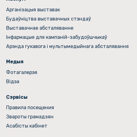
Арганізацыя выставак
Будаўніцтва выставачных стэндаў
Выставачнае абсталяванне
Інфармацыя для кампаній-забудоўшчыкаў
Арэнда гукавога і мультымедыйнага абсталявання
Медыя
Фотагалерэя
Відэа
Сэрвісы
Правила посещения
Звароты грамадзян
Асабісты кабінет