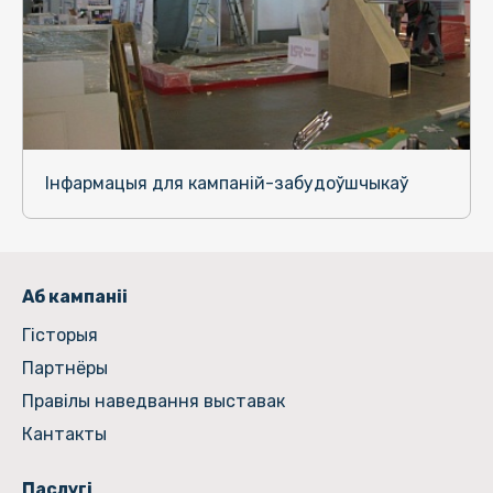
Інфармацыя для кампаній-забудоўшчыкаў
Аб кампаніі
Гiсторыя
Партнёры
Правілы наведвання выставак
Кантакты
Паслугі