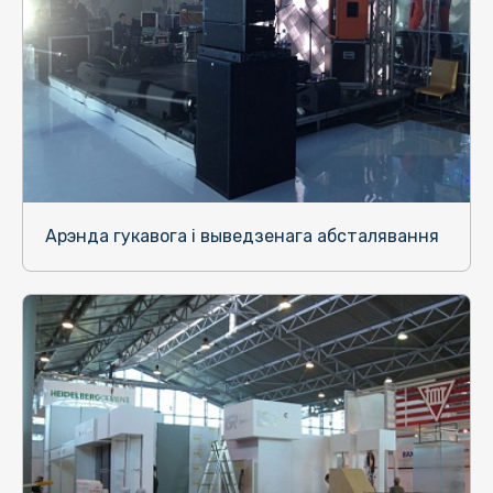
Арэнда гукавога і выведзенага абсталявання