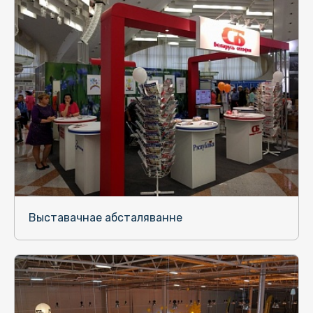
Выставачнае абсталяванне