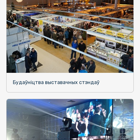
Будаўніцтва выставачных стэндаў