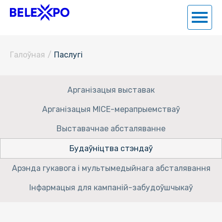
Галоўная
/
Паслугi
Арганізацыя выставак
Арганізацыя MICE-мерапрыемстваў
Выставачнае абсталяванне
Будаўніцтва стэндаў
Арэнда гукавога і мультымедыйнага абсталявання
Інфармацыя для кампаній-забудоўшчыкаў