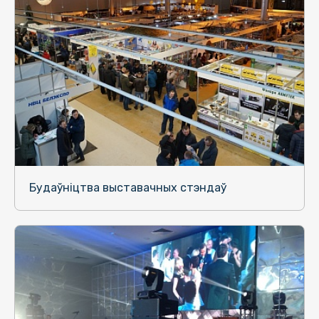
Будаўніцтва выставачных стэндаў