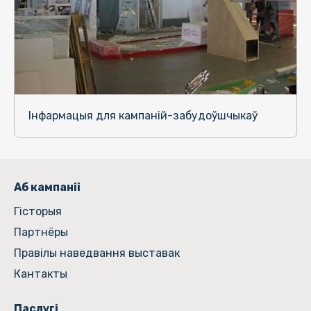
Інфармацыя для кампаній-забудоўшчыкаў
Аб кампаніі
Гiсторыя
Партнёры
Правілы наведвання выставак
Кантакты
Паслугі