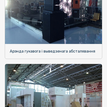
Арэнда гукавога і выведзенага абсталявання