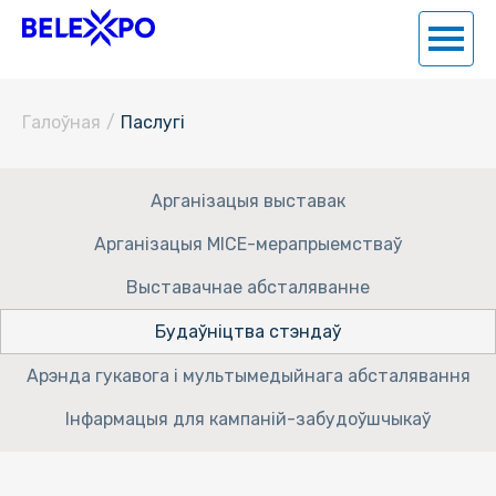
Галоўная
/
Паслугi
Арганізацыя выставак
Арганізацыя MICE-мерапрыемстваў
Выставачнае абсталяванне
Будаўніцтва стэндаў
Арэнда гукавога і мультымедыйнага абсталявання
Інфармацыя для кампаній-забудоўшчыкаў