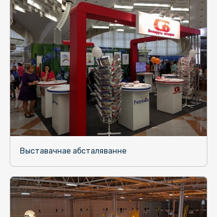
Выставачнае абсталяванне