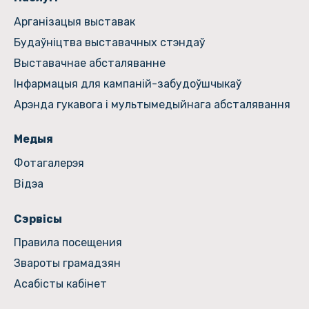
Арганізацыя выставак
Будаўніцтва выставачных стэндаў
Выставачнае абсталяванне
Інфармацыя для кампаній-забудоўшчыкаў
Арэнда гукавога і мультымедыйнага абсталявання
Медыя
Фотагалерэя
Відэа
Сэрвісы
Правила посещения
Звароты грамадзян
Асабісты кабінет