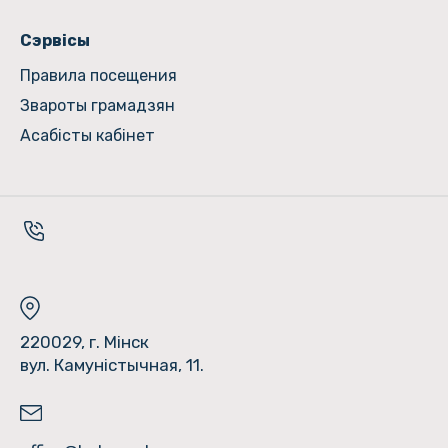
Сэрвісы
Правила посещения
Звароты грамадзян
Асабісты кабінет
220029, г. Мінск
вул. Камуністычная, 11.