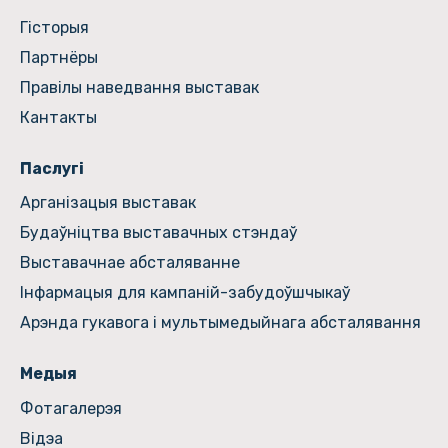
Гiсторыя
Партнёры
Правілы наведвання выставак
Кантакты
Паслугі
Арганізацыя выставак
Будаўніцтва выставачных стэндаў
Выставачнае абсталяванне
Інфармацыя для кампаній-забудоўшчыкаў
Арэнда гукавога і мультымедыйнага абсталявання
Медыя
Фотагалерэя
Відэа