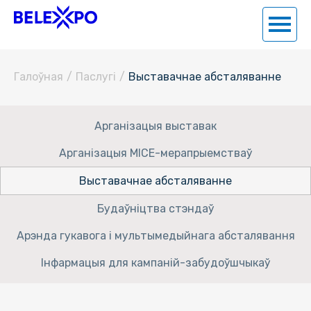
Галоўная
/
Паслугi
/
Выставачнае абсталяванне
Арганізацыя выставак
Арганізацыя MICE-мерапрыемстваў
Выставачнае абсталяванне
Будаўніцтва стэндаў
Арэнда гукавога і мультымедыйнага абсталявання
Інфармацыя для кампаній-забудоўшчыкаў