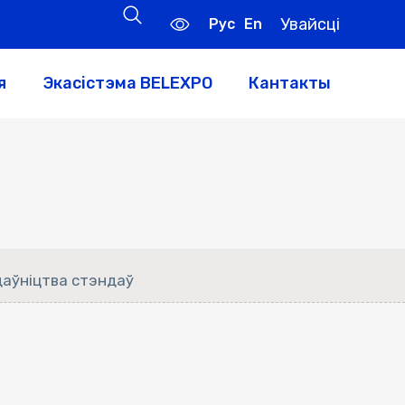
Увайсці
Рус
En
я
Экасістэма BELEXPO
Кантакты
даўніцтва стэндаў