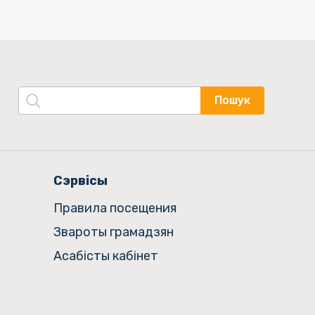
Пошук
Сэрвісы
Правила посещения
Звароты грамадзян
Асабісты кабінет