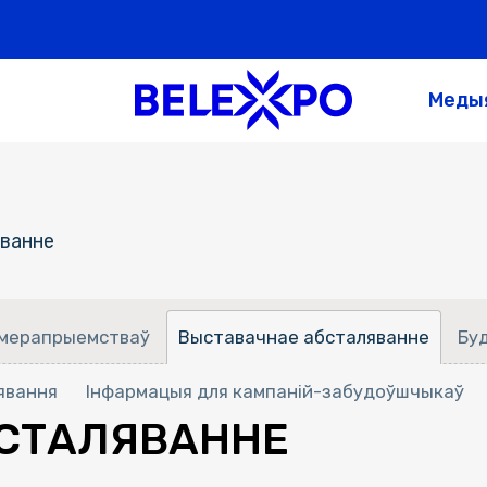
Меды
ванне
-мерапрыемстваў
Выставачнае абсталяванне
Бу
явання
Інфармацыя для кампаній-забудоўшчыкаў
СТАЛЯВАННЕ