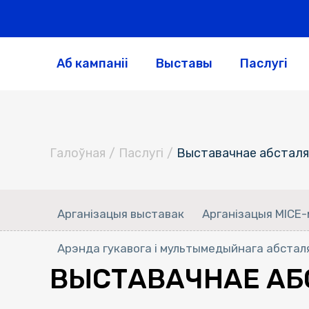
Аб кампаніі
Выставы
Паслугі
Галоўная
/
Паслугi
/
Выставачнае абсталя
Арганізацыя выставак
Арганізацыя MICE
Арэнда гукавога і мультымедыйнага абстал
ВЫСТАВАЧНАЕ АБ