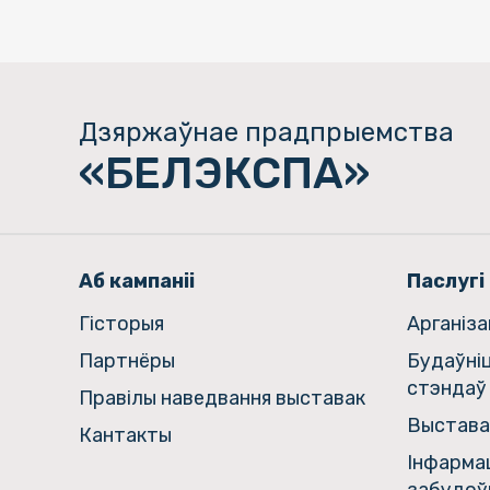
Дзяржаўнае прадпрыемства
«БЕЛЭКСПА»
Аб кампаніі
Паслугі
Гiсторыя
Арганіз
Партнёры
Будаўні
стэндаў
Правілы наведвання выставак
Выстава
Кантакты
Інфармац