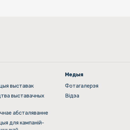
Медыя
ацыя выставак
Фотагалерэя
цтва выставачных
Відэа
чнае абсталяванне
ыя для кампаній-