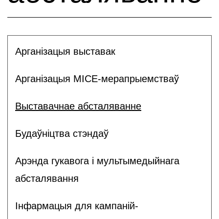
Арганізацыя выставак
Арганізацыя MICE-мерапрыемстваў
Выставачнае абсталяванне
Будаўніцтва стэндаў
Арэнда гукавога і мультымедыйнага
абсталявання
Інфармацыя для кампаній-