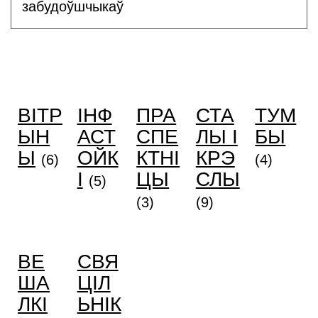
забудоўшчыкаў
ВІТР
ІНФ
ПРА
СТА
ТУМ
ЫН
АСТ
СПЕ
ЛЫ І
БЫ
Ы
ОЙК
КТНІ
КРЭ
(6)
(4)
І
ЦЫ
СЛЫ
(5)
(3)
(9)
ВЕ
СВЯ
ША
ЦІЛ
ЛКІ
ЬНІК