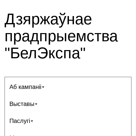
Дзяржаўнае
прадпрыемства
"БелЭкспа"
Аб кампаніі
Выставы
Паслугі