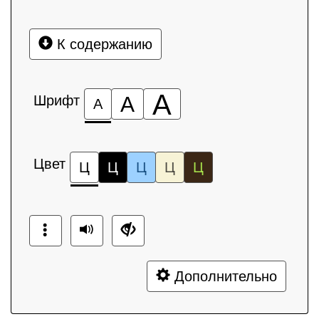
К содержанию
А
Шрифт
А
А
Цвет
Ц
Ц
Ц
Ц
Ц
Дополнительно