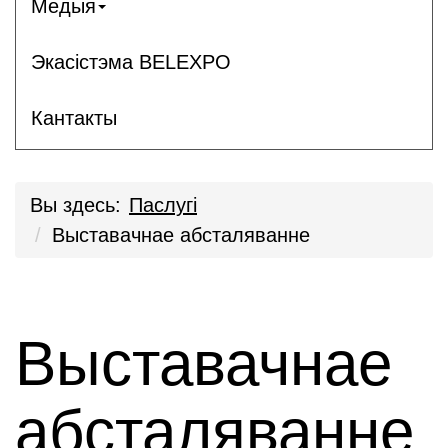
Медыя
Экасістэма BELEXPO
Кантакты
Вы здесь:
Паслугi
Выставачнае абсталяванне
Выставачнае
абсталяванне