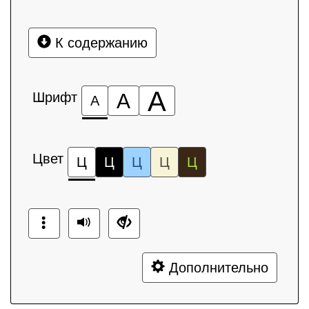
К содержанию
А
Шрифт
А
А
Цвет
Ц
Ц
Ц
Ц
Ц
Дополнительно