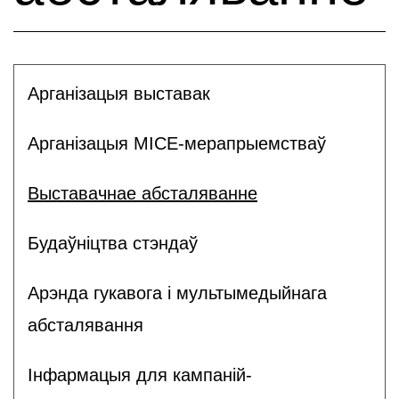
Арганізацыя выставак
Арганізацыя MICE-мерапрыемстваў
Выставачнае абсталяванне
Будаўніцтва стэндаў
Арэнда гукавога і мультымедыйнага
абсталявання
Інфармацыя для кампаній-