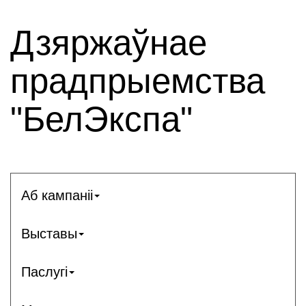
Дзяржаўнае
прадпрыемства
"БелЭкспа"
Аб кампаніі
Выставы
Паслугі