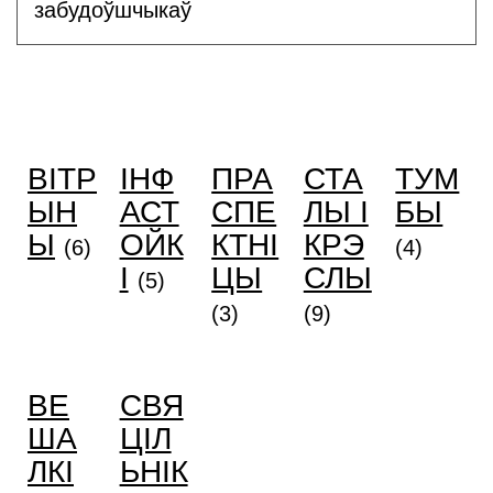
забудоўшчыкаў
ВІТР
ІНФ
ПРА
СТА
ТУМ
ЫН
АСТ
СПЕ
ЛЫ І
БЫ
Ы
ОЙК
КТНІ
КРЭ
(6)
(4)
І
ЦЫ
СЛЫ
(5)
(3)
(9)
ВЕ
СВЯ
ША
ЦІЛ
ЛКІ
ЬНІК