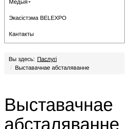
Медыя
Экасістэма BELEXPO
Кантакты
Вы здесь:
Паслугi
Выставачнае абсталяванне
Выставачнае
абсталяванне