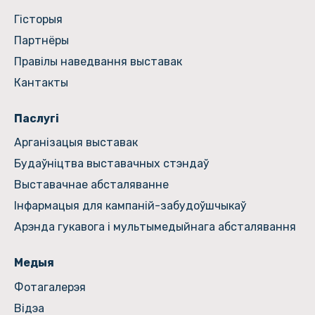
Гiсторыя
Партнёры
Правілы наведвання выставак
Кантакты
Паслугі
Арганізацыя выставак
Будаўніцтва выставачных стэндаў
Выставачнае абсталяванне
Інфармацыя для кампаній-забудоўшчыкаў
Арэнда гукавога і мультымедыйнага абсталявання
Медыя
Фотагалерэя
Відэа