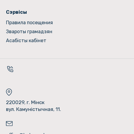
Сэрвісы
Правила посещения
Звароты грамадзян
Асабісты кабінет
220029, г. Мінск
вул. Камуністычная, 11.