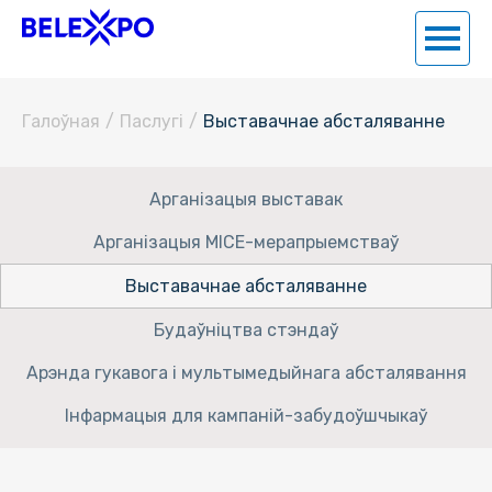
Галоўная
/
Паслугi
/
Выставачнае абсталяванне
Арганізацыя выставак
Арганізацыя MICE-мерапрыемстваў
Выставачнае абсталяванне
Будаўніцтва стэндаў
Арэнда гукавога і мультымедыйнага абсталявання
Інфармацыя для кампаній-забудоўшчыкаў