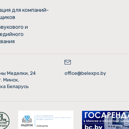
ция для компаний-
щиков
звукового и
едийного
вания
ины Меделки, 24
office@belexpo.by
г. Минск,
ка Беларусь