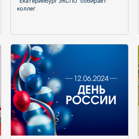
"Екатеринбург ЭКСПО" собирает
коллег