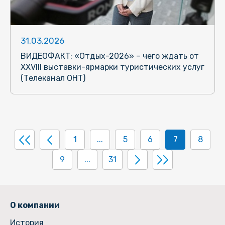
31.03.2026
ВИДЕОФАКТ: «Отдых-2026» – чего ждать от
ХХVIII выставки-ярмарки туристических услуг
(Телеканал ОНТ)
1
...
5
6
7
8
9
...
31
О компании
История