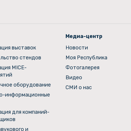
Медиа-центр
ация выставок
Новости
льство стендов
Моя Республика
ация MICE-
Фотогалерея
ятий
Видео
чное оборудование
СМИ о нас
о-информационные
ция для компаний-
щиков
звукового и