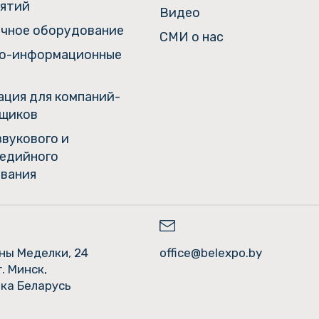
ятий
Видео
чное оборудование
СМИ о нас
о-информационные
ция для компаний-
щиков
звукового и
едийного
вания
ины Меделки, 24
office@belexpo.by
г. Минск,
ка Беларусь