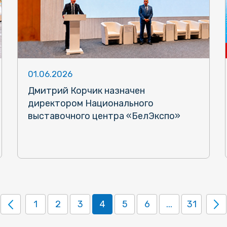
01.06.2026
Дмитрий Корчик назначен
директором Национального
выставочного центра «БелЭкспо»
1
2
3
4
5
6
...
31