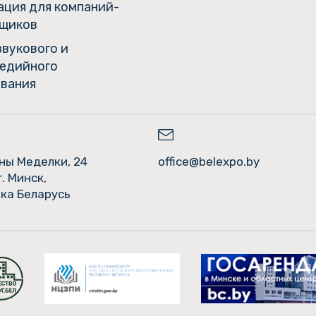
ция для компаний-
щиков
звукового и
едийного
вания
ины Меделки, 24
office@belexpo.by
г. Минск,
ка Беларусь