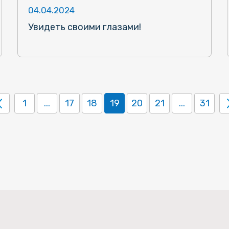
04.04.2024
Увидеть своими глазами!
1
...
17
18
19
20
21
...
31