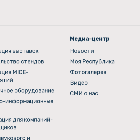
Медиа-центр
ация выставок
Новости
льство стендов
Моя Республика
ация MICE-
Фотогалерея
ятий
Видео
чное оборудование
СМИ о нас
о-информационные
ция для компаний-
щиков
звукового и