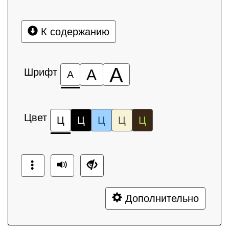
К содержанию
А
Шрифт
А
А
Цвет
Ц
Ц
Ц
Ц
Ц
Дополнительно