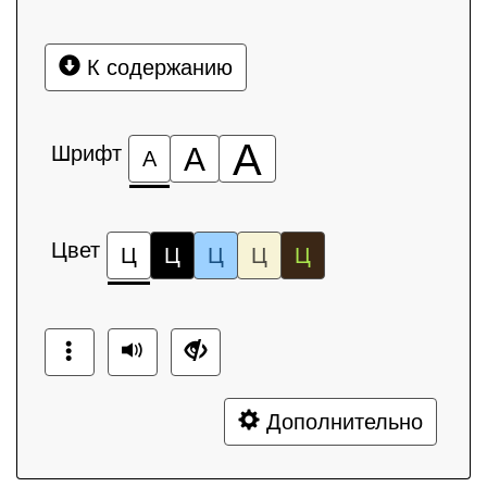
К содержанию
А
Шрифт
А
А
Цвет
Ц
Ц
Ц
Ц
Ц
Дополнительно