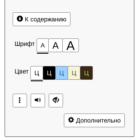
К содержанию
А
Шрифт
А
А
Цвет
Ц
Ц
Ц
Ц
Ц
Дополнительно