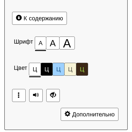
К содержанию
А
Шрифт
А
А
Цвет
Ц
Ц
Ц
Ц
Ц
Дополнительно