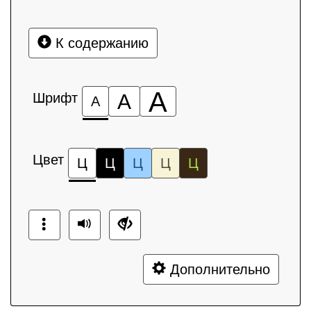
К содержанию
А
Шрифт
А
А
Цвет
Ц
Ц
Ц
Ц
Ц
Дополнительно