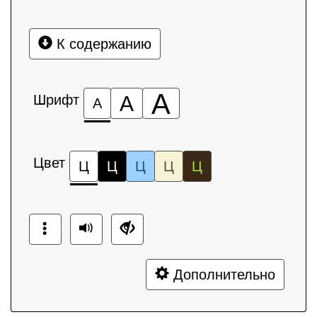
К содержанию
А
Шрифт
А
А
Цвет
Ц
Ц
Ц
Ц
Ц
Дополнительно