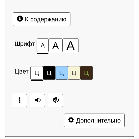
К содержанию
А
Шрифт
А
А
Цвет
Ц
Ц
Ц
Ц
Ц
Дополнительно