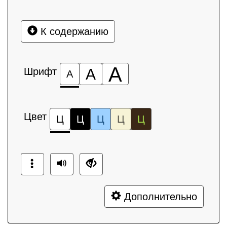
К содержанию
А
Шрифт
А
А
Цвет
Ц
Ц
Ц
Ц
Ц
Дополнительно