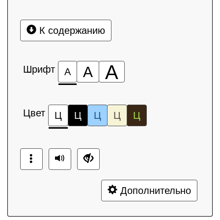
К содержанию
А
Шрифт
А
А
Цвет
Ц
Ц
Ц
Ц
Ц
Дополнительно