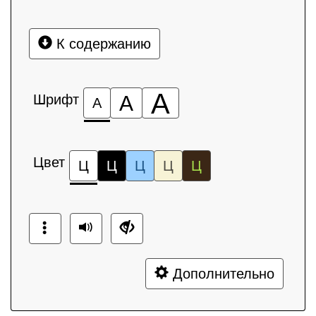
К содержанию
А
Шрифт
А
А
Цвет
Ц
Ц
Ц
Ц
Ц
Дополнительно