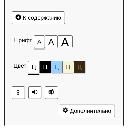
К содержанию
А
Шрифт
А
А
Цвет
Ц
Ц
Ц
Ц
Ц
Дополнительно