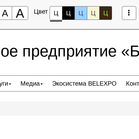
А
А
Цвет
Ц
Ц
Ц
Ц
Ц
ное предприятие 
уги
Медиа
Экосистема BELEXPO
Кон