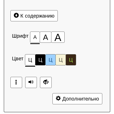
К содержанию
А
Шрифт
А
А
Цвет
Ц
Ц
Ц
Ц
Ц
Дополнительно