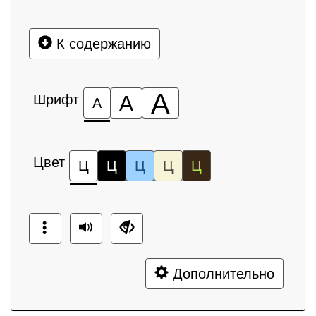
К содержанию
А
Шрифт
А
А
Цвет
Ц
Ц
Ц
Ц
Ц
Дополнительно