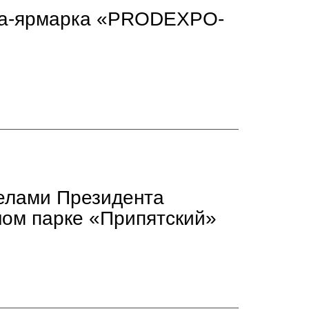
вка-ярмарка «PRODEXPO-
елами Президента
ном парке «Припятский»