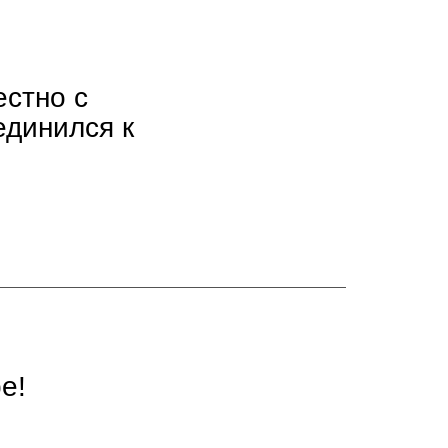
естно с
динился к
е!