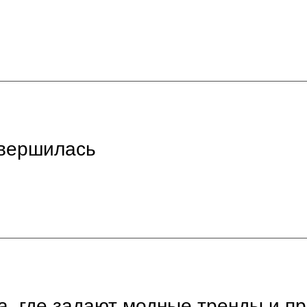
вершилась
а, где задают модные тренды и п