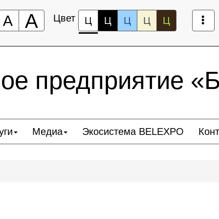
А
А
Цвет
Ц
Ц
Ц
Ц
Ц
ное предприятие 
уги
Медиа
Экосистема BELEXPO
Кон