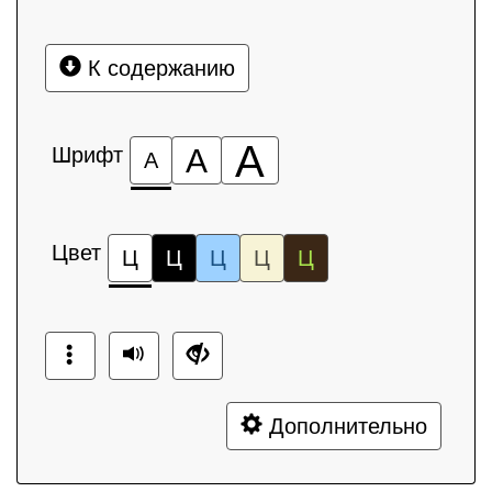
К содержанию
А
Шрифт
А
А
Цвет
Ц
Ц
Ц
Ц
Ц
Дополнительно