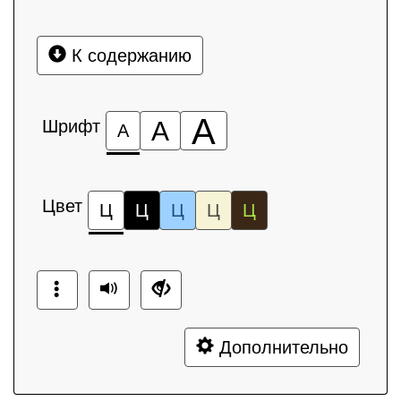
К содержанию
А
Шрифт
А
А
Цвет
Ц
Ц
Ц
Ц
Ц
Дополнительно