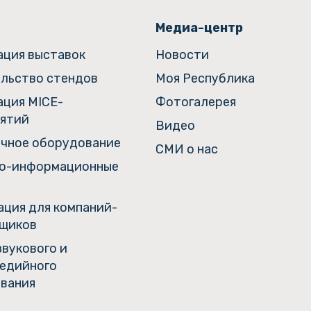
Медиа-центр
ация выставок
Новости
льство стендов
Моя Республика
ация MICE-
Фотогалерея
ятий
Видео
чное оборудование
СМИ о нас
о-информационные
ция для компаний-
щиков
звукового и
едийного
вания