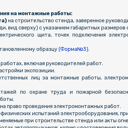
ния на монтажные работы:
та)
на строительство стенда, заверенное руково
и, вид сверху) с указанием габаритных размеров 
ктрического щита, точек подключения электро
становленному образцу
(Форма№3).
 работах, включая руководителей работ.
астройки экспозиции.
етственных лиц за монтажные работы, электром
тажей по охране труда и пожарной безопасно
боты.
 на право проведения электромонтажных работ.
офизических испытаний электрооборудования, при
меняемые при строительстве стенда или акты огн
отах автопогрузчиков, копию удостоверения води