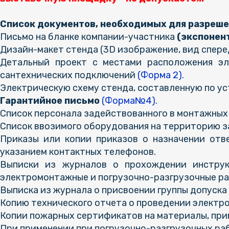
Список документов, необходимых для разреше
Письмо на бланке компании-участника
(экспонен
Дизайн-макет стенда (3D изображение, вид сперед
Детальный проект с местами расположения эле
сантехнических подключений
(Форма 2).
Электрическую схему стенда, составленную по у
Гарантийное письмо
(Форма№4).
Список персонала задействованного в монтажных
Список ввозимого оборудования на территорию з
Приказы или копии приказов о назначении отв
указанием контактных телефонов.
Выписки из журналов о прохождении инструк
электромонтажные и погрузочно-разгрузочные ра
Выписка из журнала о присвоении группы допуска
Копию технического отчета о проведении электр
Копии пожарных сертификатов на материалы, при
При применении при погрузочно-разгрузочных раб