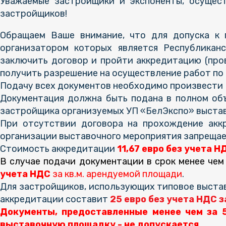
Уважаемые застройщики и экспоненты, осуще
застройщиков!
Обращаем Ваше внимание, что для допуска к 
организатором которых является Республикан
заключить договор и пройти аккредитацию (про
получить разрешение на осуществление работ по
Подачу всех документов необходимо произвести
Документация должна быть подана в полном объ
застройщика организуемых УП «БелЭкспо» выста
При отсутствии договора на прохождение акк
организации выставочного мероприятия запрещае
Стоимость аккредитации
11,67 евро без учета Н
В случае подачи документации в срок менее чем
учета НДС
за кв.м. арендуемой площади
.
Для застройщиков, использующих типовое выставо
аккредитации составит
25 евро без учета НДС за
Документы, предоставленные менее чем за 5
выставочную площадку - не допускается.