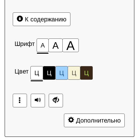
К содержанию
А
Шрифт
А
А
Цвет
Ц
Ц
Ц
Ц
Ц
Дополнительно