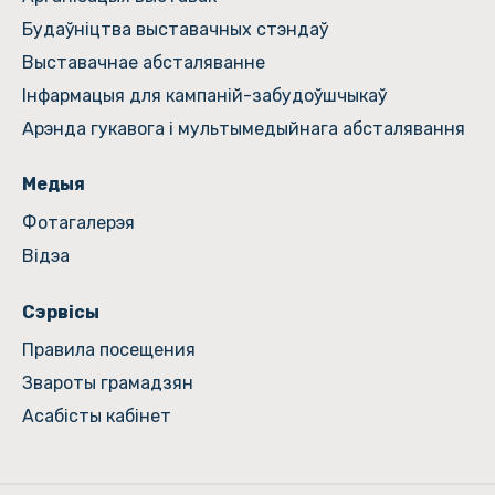
Будаўніцтва выставачных стэндаў
Выставачнае абсталяванне
Інфармацыя для кампаній-забудоўшчыкаў
Арэнда гукавога і мультымедыйнага абсталявання
Медыя
Фотагалерэя
Відэа
Сэрвісы
Правила посещения
Звароты грамадзян
Асабісты кабінет