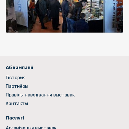
Аб кампаніі
Гiсторыя
Партнёры
Правілы наведвання выставак
Кантакты
Паслугі
Арганізацыя выставак