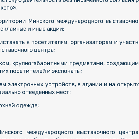
истскую деятельность без письменного согласия 
кспо»;
территории Минского международного выставочно
екламные и иные акции;
риставать к посетителям, организаторам и участн
ставочного центра;
гажом, крупногабаритными предметами, создающим
гих посетителей и экспонаты;
анием электронных устройств, в здании и на откр
циально отведенных мест;
ерхней одежде;
инского международного выставочного центр