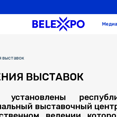
Меди
я выставок
НИЯ ВЫСТАВОК
 установлены республ
альный выставочный центр
йственном ведении котор