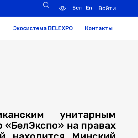
Бел
En
Войти
а
Экосистема BELEXPO
Контакты
иканским унитарным
 «БелЭкспо» на правах
ой находится Минский