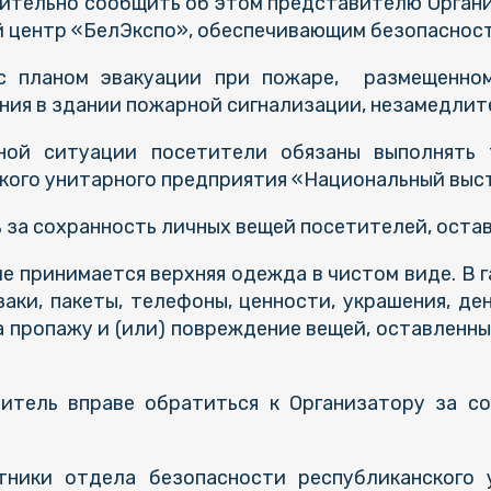
ительно сообщить об этом представителю Органи
 центр «БелЭкспо», обеспечивающим безопасност
 с планом эвакуации при пожаре, размещенн
ания в здании пожарной сигнализации, незамедлите
йной ситуации посетители обязаны выполнять 
кого унитарного предприятия «Национальный выс
ь за сохранность личных вещей посетителей, остав
ие принимается верхняя одежда в чистом виде. В 
аки, пакеты, телефоны, ценности, украшения, де
а пропажу и (или) повреждение вещей, оставленны
титель вправе обратиться к Организатору за с
тники отдела безопасности республиканского