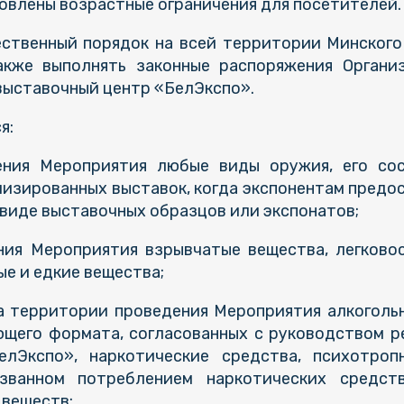
овлены возрастные ограничения для посетителей.
ственный порядок на всей территории Минского
кже выполнять законные распоряжения Органи
выставочный центр «БелЭкспо».
я:
ения Мероприятия любые виды оружия, его со
изированных выставок, когда экспонентам предос
в виде выставочных образцов или экспонатов;
ения Мероприятия взрывчатые вещества, легково
ые и едкие вещества;
на территории проведения Мероприятия алкогольн
щего формата, согласованных с руководством ре
лЭкспо», наркотические средства, психотроп
ызванном потреблением наркотических средст
 веществ;