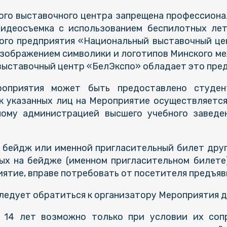
ого выставочного центра запрещена профессионал
видеосъемка с использованием беспилотных лет
ного предприятия «Национальный выставочный це
изображением символики и логотипов Минского ме
выставочный центр «БелЭкспо» обладает это пре
роприятия может быть предоставлено студе
к указанных лиц на Мероприятие осуществляетс
нному администрацией высшего учебного заведе
ь бейдж или именной пригласительный билет друг
ых на бейдже (именном пригласительном билете)
ятие, вправе потребовать от посетителя предъяв
ледует обратиться к организатору Мероприятия д
 14 лет возможно только при условии их соп