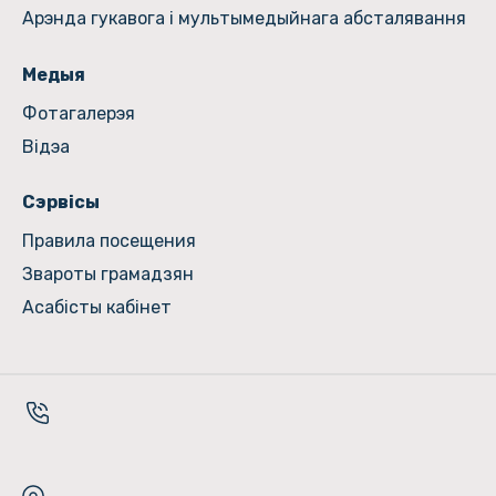
Арэнда гукавога і мультымедыйнага абсталявання
Медыя
Фотагалерэя
Відэа
Сэрвісы
Правила посещения
Звароты грамадзян
Асабісты кабінет