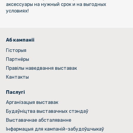
аксессуары на нужный срок и на выгодных
условиях!
Аб кампаніі
Гiсторыя
Партнёры
Правілы наведвання выставак
Кантакты
Паслугі
Арганізацыя выставак
Будаўніцтва выставачных стэндаў
Выставачнае абсталяванне
Інфармацыя для кампаній-забудоўшчыкаў