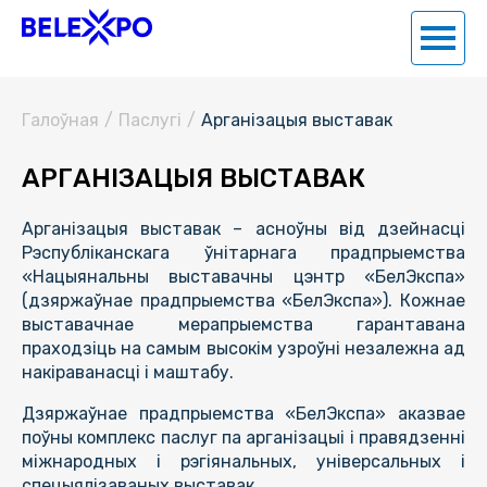
Галоўная
/
Паслугi
/
Арганізацыя выставак
АРГАНІЗАЦЫЯ ВЫСТАВАК
Арганізацыя выставак – асноўны від дзейнасці
Рэспубліканскага ўнітарнага прадпрыемства
«Нацыянальны выставачны цэнтр «БелЭкспа»
(дзяржаўнае прадпрыемства «БелЭкспа»). Кожнае
выставачнае мерапрыемства гарантавана
праходзіць на самым высокім узроўні незалежна ад
накіраванасці і маштабу.
Дзяржаўнае прадпрыемства «БелЭкспа» аказвае
поўны комплекс паслуг па арганізацыі і правядзенні
міжнародных і рэгіянальных, універсальных і
спецыялізаваных выставак.