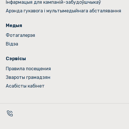
Інфармацыя для кампаній-забудоўшчыкаў
Арэнда гукавога і мультымедыйнага абсталявання
Медыя
Фотагалерэя
Відэа
Сэрвісы
Правила посещения
Звароты грамадзян
Асабісты кабінет