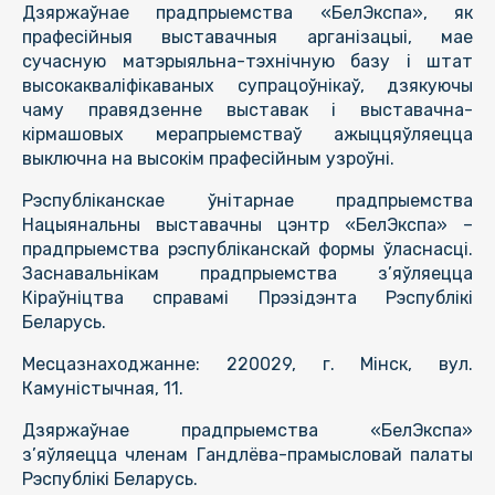
Дзяржаўнае прадпрыемства «БелЭкспа», як
прафесійныя выставачныя арганізацыі, мае
сучасную матэрыяльна-тэхнічную базу і штат
высокакваліфікаваных супрацоўнікаў, дзякуючы
чаму правядзенне выставак і выставачна-
кірмашовых мерапрыемстваў ажыццяўляецца
выключна на высокім прафесійным узроўні.
Рэспубліканскае ўнітарнае прадпрыемства
Нацыянальны выставачны цэнтр «БелЭкспа» –
прадпрыемства рэспубліканскай формы ўласнасці.
Заснавальнікам прадпрыемства з’яўляецца
Кіраўніцтва справамі Прэзідэнта Рэспублікі
Беларусь.
Месцазнаходжанне: 220029, г. Мінск, вул.
Камуністычная, 11.
Дзяржаўнае прадпрыемства «БелЭкспа»
з’яўляецца членам Гандлёва-прамысловай палаты
Рэспублікі Беларусь.