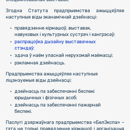
Згодна Статута прадпрыемства ажыццяўляе
наступныя віды эканамічнай дзейнасці:
правядзенне кірмашоў, выставак,
навуковых і культурных сустрэч і кангрэсаў;
распрацоўка дызайну выставачных
стэндаў;
здача ў наём уласнай нерухомай маёмасці;
рэкламная дзейнасць.
Прадпрыемства ажыццяўляе наступныя
ліцэнзуемыя віды дзейнасці:
дзейнасць па забеспячэнні бяспекі
юрыдычных і фізічных асоб;
дзейнасць па забеспячэнні пажарнай
бяспекі.
Паслугі дзяржаўнага прадпрыемства «БелЭкспа» –
гэта не толькі правядзенне кірмашоў і арганізацыя