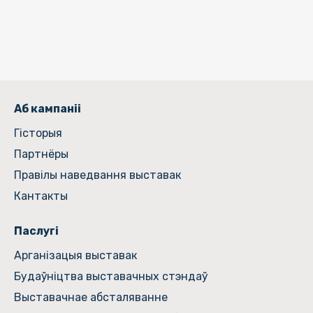
Аб кампаніі
Гiсторыя
Партнёры
Правілы наведвання выставак
Кантакты
Паслугі
Арганізацыя выставак
Будаўніцтва выставачных стэндаў
Выставачнае абсталяванне