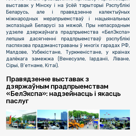
выставак у Мінску і на ўсёй тэрыторыі Рэспублікі
Беларусь, але і правядзенне калектыўных
міжнародных мерапрыемстваў і нацыянальных
экспазіцый Беларусі за мяжой. Пры непасрэдным
удзеле дзяржаўнага прадпрыемства «БелЭкспа»
лепшыя дасягненні прадпрыемстваў рэспублікі
паспяхова прадэманстраваны ў многіх гарадах РФ,
Малдове, Узбекістане, Туркменістане, у краінах
далёкага замежжа (Венесуэле, Іарданіі, Ліване,
Сірыі, В’етнаме, Кітаі).
Правядзенне выставак з
дзяржаўным прадпрыемствам
«БелЭкспа»: надзейнасць і якасць
паслуг