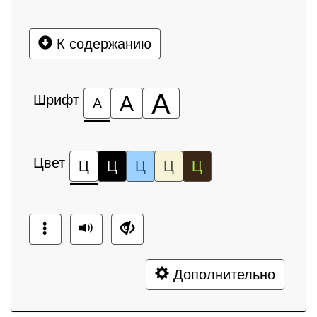
К содержанию
А
Шрифт
А
А
Цвет
Ц
Ц
Ц
Ц
Ц
Дополнительно