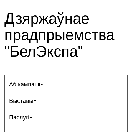
Дзяржаўнае
прадпрыемства
"БелЭкспа"
Аб кампаніі
Выставы
Паслугі