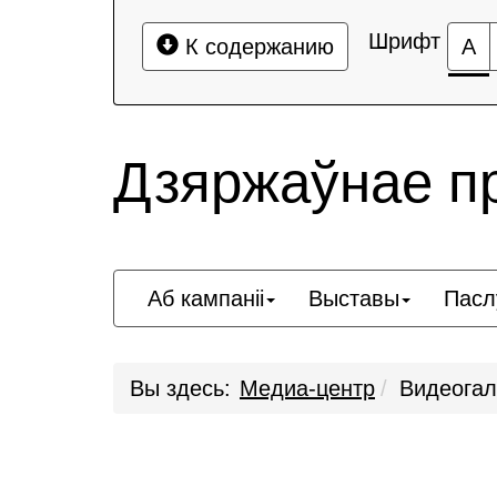
Шрифт
К содержанию
А
Дзяржаўнае п
Аб кампаніі
Выставы
Пасл
Вы здесь:
Медиа-центр
Видеогал