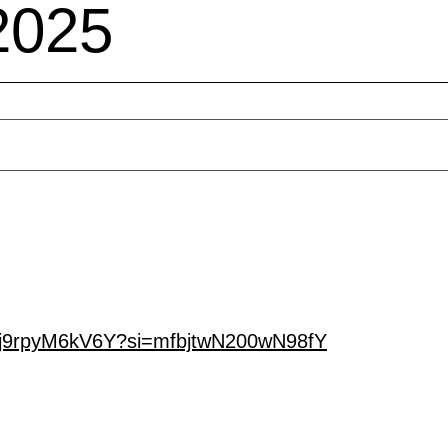
025
be/j9rpyM6kV6Y?si=mfbjtwN200wN98fY