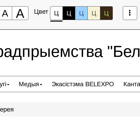
А
А
Цвет
Ц
Ц
Ц
Ц
Ц
радпрыемства "Бел
угі
Медыя
Экасістэма BELEXPO
Кант
ерея