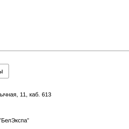
ы
ычная, 11, каб. 613
"БелЭкспа"