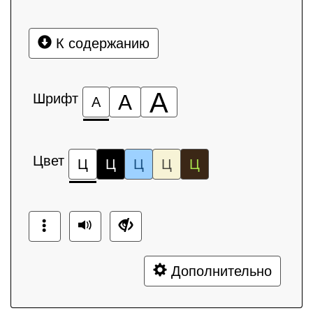
К содержанию
А
Шрифт
А
А
Цвет
Ц
Ц
Ц
Ц
Ц
Дополнительно