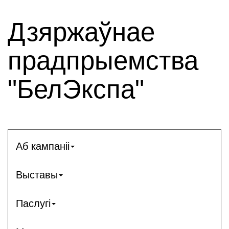
Дзяржаўнае
прадпрыемства
"БелЭкспа"
Аб кампаніі
Выставы
Паслугі