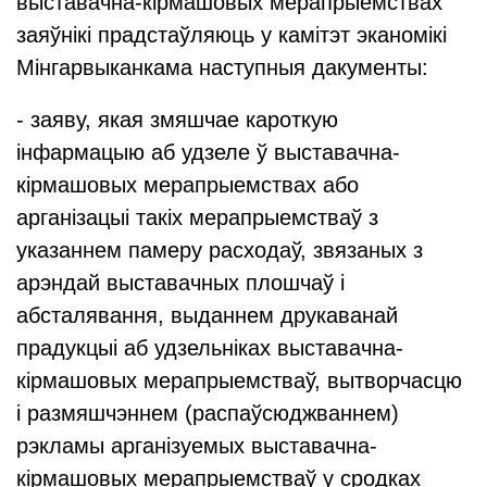
выставачна-кірмашовых мерапрыемствах
заяўнікі прадстаўляюць у камітэт эканомікі
Мінгарвыканкама наступныя дакументы:
- заяву, якая змяшчае кароткую
інфармацыю аб удзеле ў выставачна-
кірмашовых мерапрыемствах або
арганізацыі такіх мерапрыемстваў з
указаннем памеру расходаў, звязаных з
арэндай выставачных плошчаў і
абсталявання, выданнем друкаванай
прадукцыі аб удзельніках выставачна-
кірмашовых мерапрыемстваў, вытворчасцю
і размяшчэннем (распаўсюджваннем)
рэкламы арганізуемых выставачна-
кірмашовых мерапрыемстваў у сродках