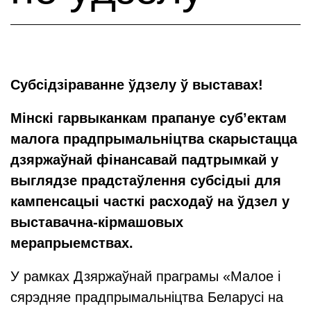
Субсідзіраванне ўдзелу ў выставах!
Мінскі гарвыканкам прапануе суб’ектам
малога прадпрымальніцтва скарыстацца
дзяржаўнай фінансавай падтрымкай у
выглядзе прадстаўлення субсідыі для
кампенсацыі часткі расходаў на ўдзел у
выставачна-кірмашовых
мерапрыемствах.
У рамках Дзяржаўнай праграмы «Малое і
сярэдняе прадпрымальніцтва Беларусі на