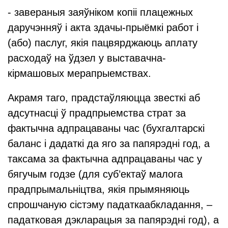
- завераныя заяўніком копіі плацежных
даручэнняў і акта здачы-прыёмкі работ і
(або) паслуг, якія пацвярджаюць аплату
расходаў на ўдзел у выставачна-
кірмашовых мерапрыемствах.
Акрамя таго, прадстаўляюцца звесткі аб
адсутнасці ў прадпрыемства страт за
фактычна адпрацаваны час (бухгалтарскі
баланс і дадаткі да яго за папярэдні год, а
таксама за фактычна адпрацаваны час у
бягучым годзе (для суб’ектаў малога
прадпрымальніцтва, якія прымяняюць
спрошчаную сістэму падаткаабкладання, –
падатковая дэкларацыя за папярэдні год), а