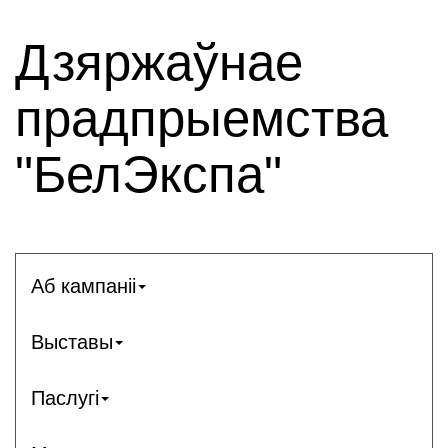
Дзяржаўнае
прадпрыемства
"БелЭкспа"
Аб кампаніі
Выставы
Паслугі