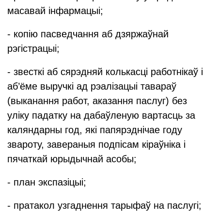
масавай інфармацыі;
- копію пасведчання аб дзяржаўнай
рэгістрацыі;
- звесткі аб сярэдняй колькасці работнікаў і
аб’ёме выручкі ад рэалізацыі тавараў
(выканання работ, аказання паслуг) без
уліку падатку на дабаўленую вартасць за
каляндарны год, які папярэднічае году
звароту, завераныя подпісам кіраўніка і
пячаткай юрыдычнай асобы;
- план экспазіцыі;
- пратакол узгаднення тарыфаў на паслугі;