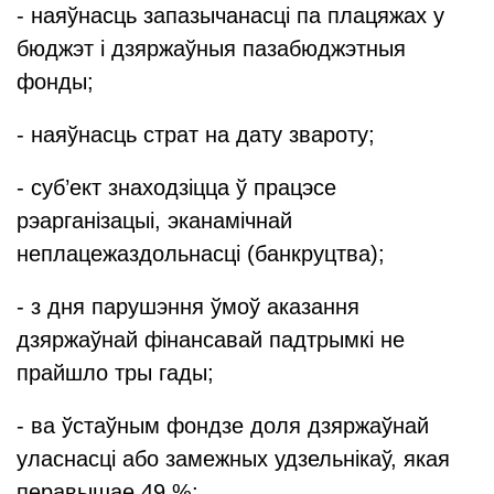
- наяўнасць запазычанасці па плацяжах у
бюджэт і дзяржаўныя пазабюджэтныя
фонды;
- наяўнасць страт на дату звароту;
- суб’ект знаходзіцца ў працэсе
рэарганізацыі, эканамічнай
неплацежаздольнасці (банкруцтва);
- з дня парушэння ўмоў аказання
дзяржаўнай фінансавай падтрымкі не
прайшло тры гады;
- ва ўстаўным фондзе доля дзяржаўнай
уласнасці або замежных удзельнікаў, якая
перавышае 49 %;