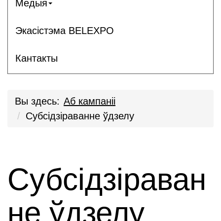
Медыя
Экасістэма BELEXPO
Кантакты
Вы здесь:
Аб кампаніі
Субсідзіраванне ўдзелу
Субсідзіраван
не ўдзелу