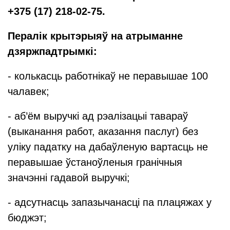
+375 (17) 218-02-75.
Пералік крытэрыяў на атрыманне
дзяржпадтрымкі:
- колькасць работнікаў не перавышае 100
чалавек;
- аб’ём выручкі ад рэалізацыі тавараў
(выканання работ, аказання паслуг) без
уліку падатку на дабаўленую вартасць не
перавышае ўстаноўленыя гранічныя
значэнні гадавой выручкі;
- адсутнасць запазычанасці па плацяжах у
бюджэт;