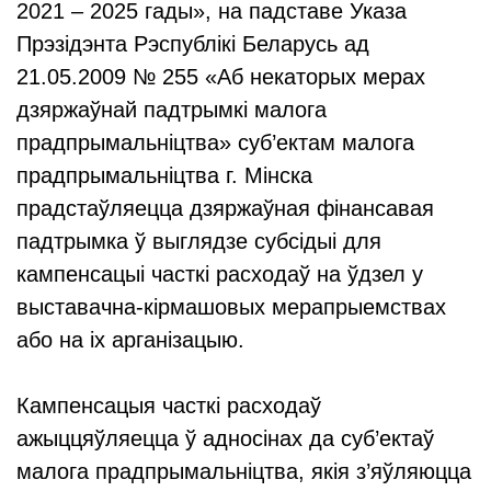
2021 – 2025 гады», на падставе Указа
Прэзідэнта Рэспублікі Беларусь ад
21.05.2009 № 255 «Аб некаторых мерах
дзяржаўнай падтрымкі малога
прадпрымальніцтва» суб’ектам малога
прадпрымальніцтва г. Мінска
прадстаўляецца дзяржаўная фінансавая
падтрымка ў выглядзе субсідыі для
кампенсацыі часткі расходаў на ўдзел у
выставачна-кірмашовых мерапрыемствах
або на іх арганізацыю.
Кампенсацыя часткі расходаў
ажыццяўляецца ў адносінах да суб’ектаў
малога прадпрымальніцтва, якія з’яўляюцца