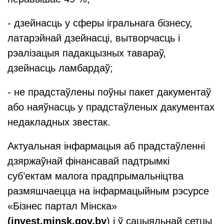
- дзейнасць у сферы ігральнага бізнесу,
латарэйнай дзейнасці, вытворчасць і
рэалізацыя падакцызных тавараў,
дзейнасць ламбардаў;
- не прадстаўлены поўны пакет дакументаў
або наяўнасць у прадстаўленых дакументах
недакладных звестак.
Актуальная інфармацыя аб прадстаўленні
дзяржаўнай фінансавай падтрымкі
суб’ектам малога прадпрымальніцтва
размяшчаецца на інфармацыйным рэсурсе
«Бізнес партал Мінска»
(invest.minsk.gov.by
)
і ў сацыяльнай сетцы