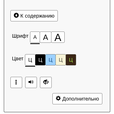
К содержанию
А
Шрифт
А
А
Цвет
Ц
Ц
Ц
Ц
Ц
Дополнительно