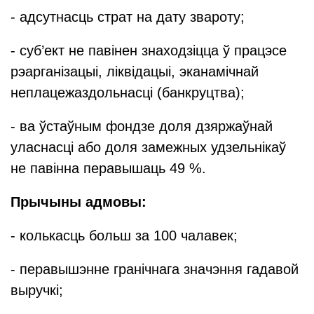
- адсутнасць страт на дату звароту;
- суб’ект не павінен знаходзіцца ў працэсе
рэарганізацыі, ліквідацыі, эканамічнай
неплацежаздольнасці (банкруцтва);
- ва ўстаўным фондзе доля дзяржаўнай
уласнасці або доля замежных удзельнікаў
не павінна перавышаць 49 %.
Прычыны адмовы:
- колькасць больш за 100 чалавек;
- перавышэнне гранічнага значэння гадавой
выручкі;