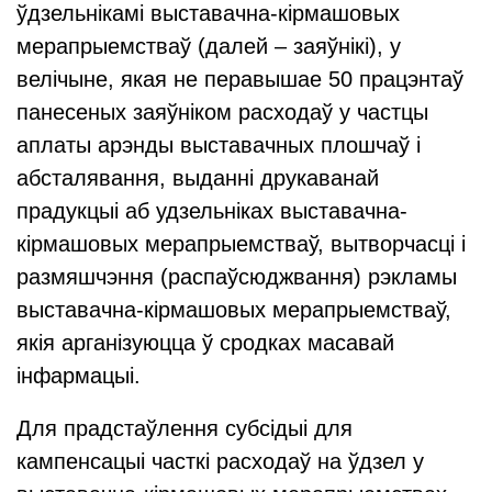
ўдзельнікамі выставачна-кірмашовых
мерапрыемстваў (далей – заяўнікі), у
велічыне, якая не перавышае 50 працэнтаў
панесеных заяўніком расходаў у частцы
аплаты арэнды выставачных плошчаў і
абсталявання, выданні друкаванай
прадукцыі аб удзельніках выставачна-
кірмашовых мерапрыемстваў, вытворчасці і
размяшчэння (распаўсюджвання) рэкламы
выставачна-кірмашовых мерапрыемстваў,
якія арганізуюцца ў сродках масавай
інфармацыі.
Для прадстаўлення субсідыі для
кампенсацыі часткі расходаў на ўдзел у