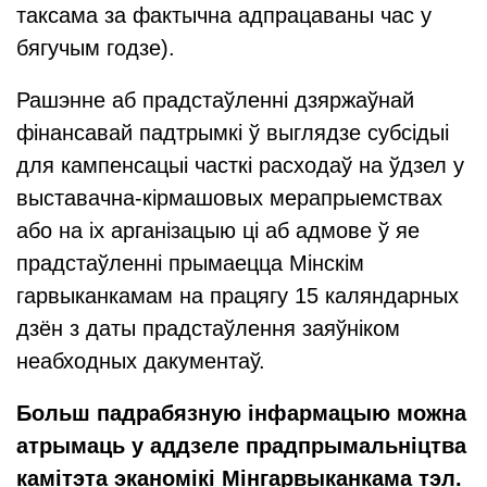
таксама за фактычна адпрацаваны час у
бягучым годзе).
Рашэнне аб прадстаўленні дзяржаўнай
фінансавай падтрымкі ў выглядзе субсідыі
для кампенсацыі часткі расходаў на ўдзел у
выставачна-кірмашовых мерапрыемствах
або на іх арганізацыю ці аб адмове ў яе
прадстаўленні прымаецца Мінскім
гарвыканкамам на працягу 15 каляндарных
дзён з даты прадстаўлення заяўніком
неабходных дакументаў.
Больш падрабязную інфармацыю можна
атрымаць у аддзеле прадпрымальніцтва
камітэта эканомікі Мінгарвыканкама тэл.